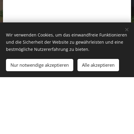
Anrufen, Bestellen, Genießen
Wir verwenden Cookies, um das einwandfreie Funktionieren
und die Sicherheit der Website zu gewährleisten und eine
Wir bieten ihnen auch den Individuellen
bestmögliche Nutzererfahrung zu bieten.
Partyservice.
Nur notwendige akzeptieren
Alle akzeptieren
Feiern - Jubiläen - Betriebsessen. Wir beraten Sie
gerne und unverbindlich